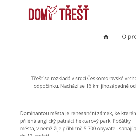
O pr
Třešť se rozkládá v srdci Českomoravské vrch
odpočinku. Nachází se 16 km jihozápadně od
Dominantou města je renesanční zámek, ke které
přiléhá anglický patnáctihektarový park. Počátky
města, v němž žije přibližně 5 700 obyvatel, sahají 