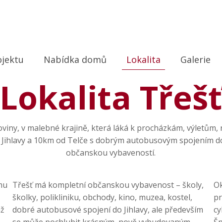
ojektu
Nabídka domů
Lokalita
Galerie
Lokalita Třeš
oviny, v malebné krajině, která láká k procházkám, výletům,
 Jihlavy a 10km od Telče s dobrým autobusovým spojením do 
občanskou vybaveností.
mu
Třešť má kompletní občanskou vybavenost – školy,
Ok
školky, polikliniku, obchody, kino, muzea, kostel,
pr
až
dobré autobusové spojení do Jihlavy, ale především
cy