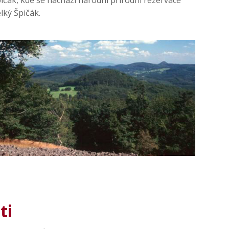
ičák, kde se nachází národní přírodní rezervace
lký Špičák.
ti