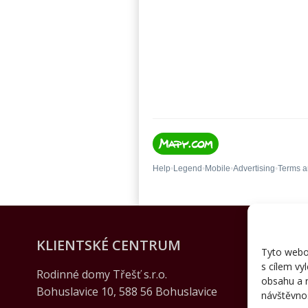
KLIENTSKÉ CENTRUM
Tyto webov
s cílem vy
Rodinné domy Třešť s.r.o.
obsahu a r
Bohuslavice 10, 588 56 Bohuslavice
návštěvnos