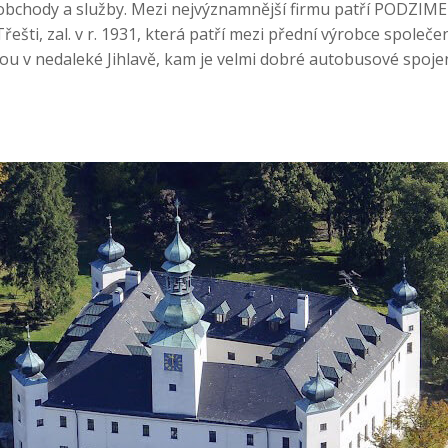
obchody a služby. Mezi nejvýznamnější firmu patří PODZIME
Třešti, zal. v r. 1931, která patří mezi přední výrobce společe
sou v nedaleké Jihlavě, kam je velmi dobré autobusové spojen