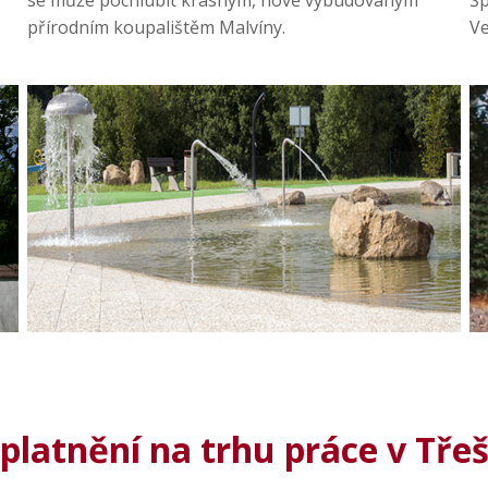
se může pochlubit krásným, nově vybudovaným
Šp
přírodním koupalištěm Malvíny.
Ve
platnění na trhu práce v Třeš