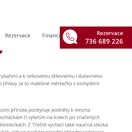
Rezervace
Rezervace
Financování
Kontakt
736 689 226
ť
 rybaření a k celkovému tělesnému i duševnímu
Jihlavy. Je to malebné městečko s kompletní
olní příroda poskytuje podněty k mnoha
ocházkám či výletům na kolech po značených
klostezkách. Z Třeště vychází také naučná stezka